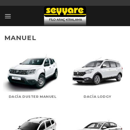
İçeriğe
atla
MANUEL
DACIA DUSTER MANUEL
DACIA LODGY