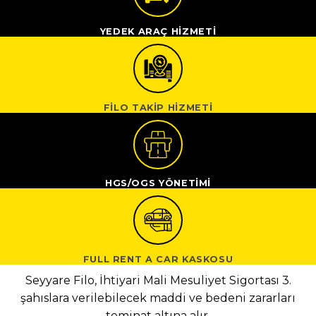
YEDEK ARAÇ HİZMETİ
FİLO TAKİP HİZMETİ
HGS/OGS YÖNETİMİ
FULL RENT A CAR KASKOSU
Seyyare Filo, İhtiyari Mali Mesuliyet Sigortası 3.
şahıslara verilebilecek maddi ve bedeni zararları
teminat altına alır.