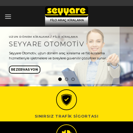
İçeriğe
atla
UZUN DÖNEM KIRALAMA / FILO KIRALAMA
SEYYARE OTOMOTİV
Seyyare Otomotiv, uzun dönem araç kiralama ve filo kiralama
hizmetleriyle işletmelere ve bireylere güvenilir çözümler sunar.
REZERVASYON
SINIRSIZ TRAFİK SİGORTASI