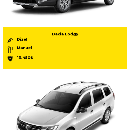
Dacia Lodgy
Dizel
Manuel
13.450₺