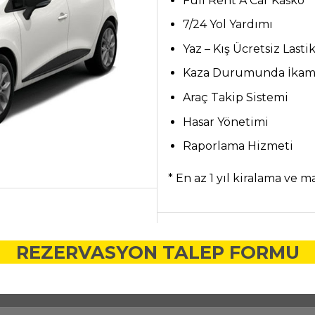
Full Rent A Car Kasko
7/24 Yol Yardımı
Yaz – Kış Ücretsiz Lasti
Kaza Durumunda İkam
Araç Takip Sistemi
Hasar Yönetimi
Raporlama Hizmeti
* En az 1 yıl kiralama ve 
REZERVASYON TALEP FORMU