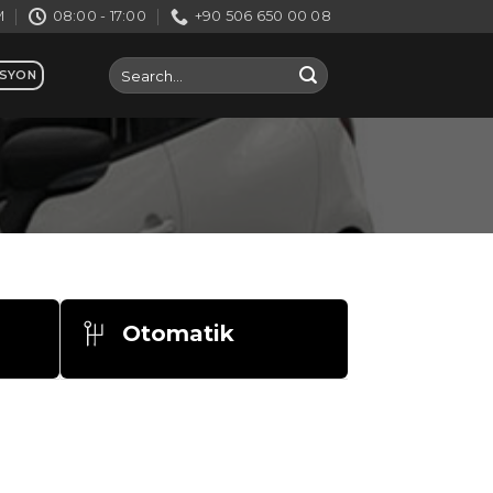
M
08:00 - 17:00
+90 506 650 00 08
ASYON
Otomatik