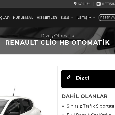
KONUM
İLETIŞI
ÇLAR
KURUMSAL
HIZMETLER
S.S.S
İLETIŞIM
REZERV
Dizel
,
Otomatik
RENAULT CLIO HB OTOMATIK
Dizel
DAHİL OLANLAR
Sınırsız Trafik Sigortası